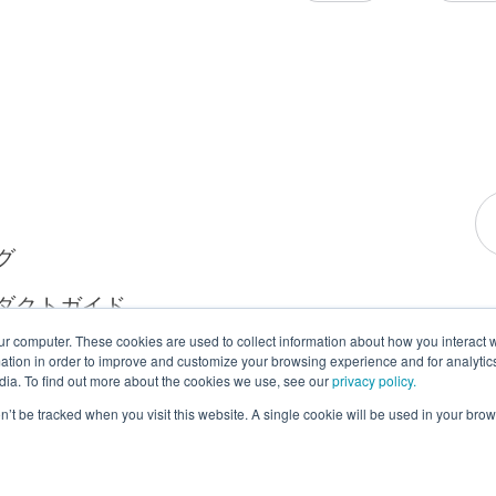
グ
ダクトガイド
ur computer. These cookies are used to collect information about how you interact w
tion in order to improve and customize your browsing experience and for analytics
dia. To find out more about the cookies we use, see our
privacy policy.
on’t be tracked when you visit this website. A single cookie will be used in your b
利用規約
クッキーポリシー