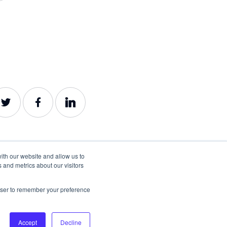
ith our website and allow us to
 and metrics about our visitors
rowser to remember your preference
©2022-2026 Lumar. All rights reserved.
Accept
Decline