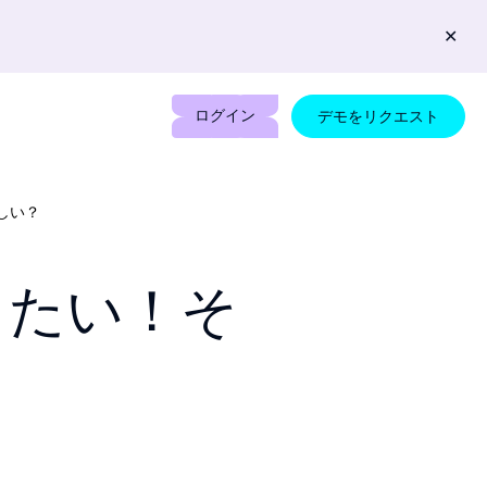
✕
ログイン
デモをリクエスト
しい？
りたい！そ