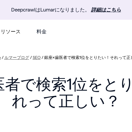
DeepcrawlはLumarになりました。
詳細はこちら
リソース
料金
e
/
ルマーブログ
/
SEO
/
銀座×歯医者で検索1位をとりたい！それって正
医者で検索1位をと
れって正しい？