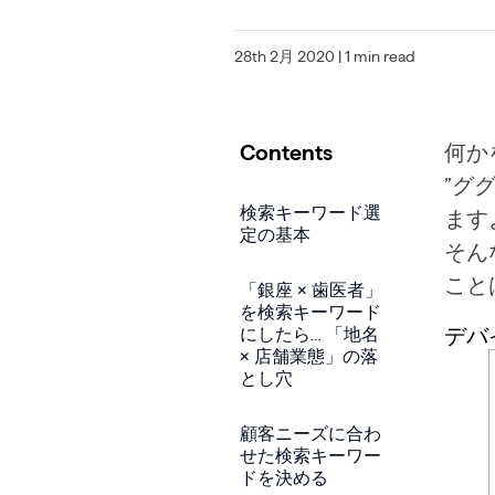
28th 2月 2020
| 1 min read
Contents
何か
”グ
検索キーワード選
ます
定の基本
そん
こと
「銀座 × 歯医者」
を検索キーワード
デバ
にしたら… 「地名
× 店舗業態」の落
とし穴
顧客ニーズに合わ
せた検索キーワー
ドを決める