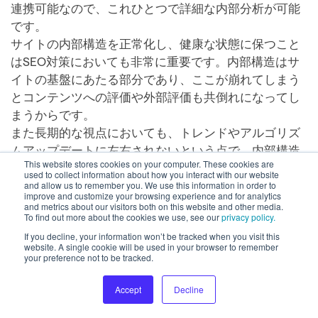
連携可能なので、これひとつで詳細な内部分析が可能
です。
サイトの内部構造を正常化し、健康な状態に保つこと
はSEO対策においても非常に重要です。内部構造はサ
イトの基盤にあたる部分であり、ここが崩れてしまう
とコンテンツへの評価や外部評価も共倒れになってし
まうからです。
また長期的な視点においても、トレンドやアルゴリズ
ムアップデートに左右されないという点で、内部構造
This website stores cookies on your computer. These cookies are
の正常化は蔑ろにできない要素となっています。
used to collect information about how you interact with our website
and allow us to remember you. We use this information in order to
2週間の無料トライアル期間を設定しておりますので、
improve and customize your browsing experience and for analytics
興味のある方は是非お問い合わせください。
and metrics about our visitors both on this website and other media.
To find out more about the cookies we use, see our
privacy policy.
デモをリクエスト
If you decline, your information won’t be tracked when you visit this
website. A single cookie will be used in your browser to remember
your preference not to be tracked.
まとめ
Accept
Decline