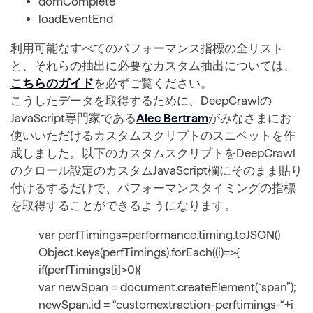
domComplete
loadEventEnd
利用可能なすべてのパフォーマンス指標の全リスト
と、それらの抽出に必要なカスタム抽出については、
こちらのガイド
を必ずご覧ください。
こうしたデータを取得するために、DeepCrawlの
JavaScript専門家である
Alec Bertram
がみなさまにお
使いいただけるカスタムスクリプトのスニペットを作
成しました。以下のカスタムスクリプトをDeepCrawl
のクロール設定のカスタムJavaScript欄にそのまま貼り
付けるするだけで、パフォーマンスタイミングの指標
を取得することができるようになります。
var perfTimings=performance.timing.toJSON()
Object.keys(perfTimings).forEach((i)=>{
if(perfTimings[i]>0){
var newSpan = document.createElement(“span”);
newSpan.id = “customextraction-perftimings-“+i