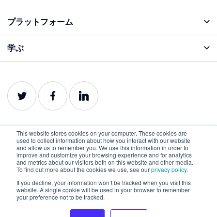
プラットフォーム
アナライズ機能
学ぶ
ブログ
プロダクトガイド
This website stores cookies on your computer. These cookies are
used to collect information about how you interact with our website
and allow us to remember you. We use this information in order to
improve and customize your browsing experience and for analytics
日本語
and metrics about our visitors both on this website and other media.
To find out more about the cookies we use, see our
privacy policy.
プライバシーポリ
利用規約
クッキーポリシー
シー
If you decline, your information won’t be tracked when you visit this
website. A single cookie will be used in your browser to remember
©2022-2026 Lumar. All rights reserved.
your preference not to be tracked.