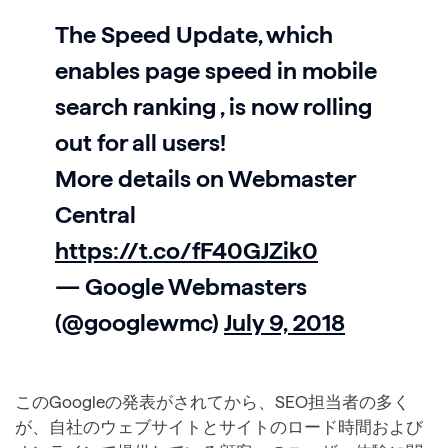
The Speed Update, which
enables page speed in mobile
search ranking , is now rolling
out for all users!
More details on Webmaster
Central
https://t.co/fF40GJZik0
— Google Webmasters
(@googlewmc)
July 9, 2018
このGoogleの発表がされてから、SEO担当者の多く
が、自社のウェブサイトとサイトのロード時間および