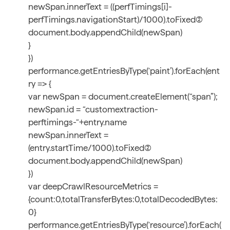
newSpan.innerText = ((perfTimings[i]-
perfTimings.navigationStart)/1000).toFixed(2)
document.body.appendChild(newSpan)
}
})
performance.getEntriesByType(‘paint’).forEach(ent
ry => {
var newSpan = document.createElement(“span”);
newSpan.id = “customextraction-
perftimings-“+entry.name
newSpan.innerText =
(entry.startTime/1000).toFixed(2)
document.body.appendChild(newSpan)
})
var deepCrawlResourceMetrics =
{count:0,totalTransferBytes:0,totalDecodedBytes:
0}
performance.getEntriesByType(‘resource’).forEach(