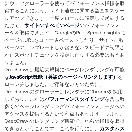
にウェブクローラーを使ってパフォーマンス指標を取
得することにより、サイト速度に関する監査をスケー
ルアップできます。一度クロールに設定して起動する
だけで、
サイトのすべてのページ
のパフォーマンスデ
ータを取得できます。GoogleのPageSpeed Insightsに
ページのURLをコピー＆ペーストしたり、サイトに数
ページのテンプレートしか含まないスピードの制限さ
れたスポットチェックを設定したりする必要はもうあ
りません。
DeepCrawlは最近大規模にページレンダリングが可能
な
JavaScript機能（英語のページへリンクします）
を
ローンチしました。ご存知ない方のために、
DeepCrawlのクローラーはレンダラにChromeを採用
しており、これは
パフォーマンスタイミング
を含む数
多くのページレンダリングパフォーマンスデータへの
アクセスを提供するという利点もあります。つまり、
DeepCrawlのレンダリング機能でこれらの指標を取得
できるということです。これを行うには、
カスタムス