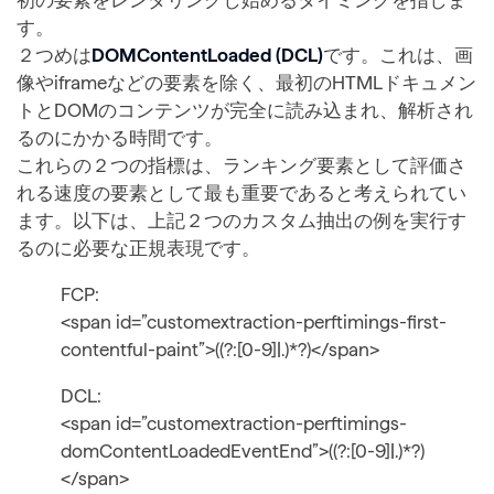
す。
２つめは
DOMContentLoaded (DCL)
です。これは、画
像やiframeなどの要素を除く、最初のHTMLドキュメン
トとDOMのコンテンツが完全に読み込まれ、解析され
るのにかかる時間です。
これらの２つの指標は、ランキング要素として評価さ
れる速度の要素として最も重要であると考えられてい
ます。以下は、上記２つのカスタム抽出の例を実行す
るのに必要な正規表現です。
FCP:
<span id=”customextraction-perftimings-first-
contentful-paint”>((?:[0-9]|.)*?)</span>
DCL:
<span id=”customextraction-perftimings-
domContentLoadedEventEnd”>((?:[0-9]|.)*?)
</span>