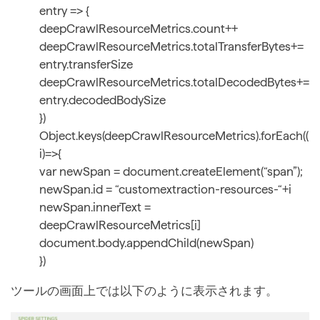
entry => {
deepCrawlResourceMetrics.count++
deepCrawlResourceMetrics.totalTransferBytes+=
entry.transferSize
deepCrawlResourceMetrics.totalDecodedBytes+=
entry.decodedBodySize
})
Object.keys(deepCrawlResourceMetrics).forEach((
i)=>{
var newSpan = document.createElement(“span”);
newSpan.id = “customextraction-resources-“+i
newSpan.innerText =
deepCrawlResourceMetrics[i]
document.body.appendChild(newSpan)
})
ツールの画面上では以下のように表示されます。