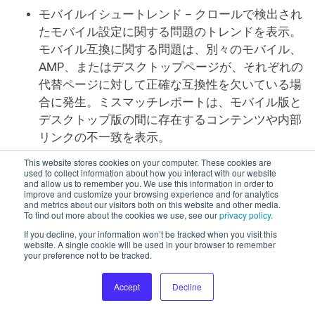
モバイルイシュートレンド – クロールで検出され
たモバイル設定に関する問題のトレンドを表示。
モバイル互換に関する問題は、別々のモバイル、
AMP、またはデスクトップページが、それぞれの
代替ページに対して正確な互換性を欠いている場
合に発生。ミスマッチレポートは、モバイル版と
デスクトップ版の間に存在するコンテンツや内部
リンクの不一致を表示。
This website stores cookies on your computer. These cookies are
カテゴライズ：
used to collect information about how you interact with our website
and allow us to remember you. We use this information in order to
improve and customize your browsing experience and for analytics
モバイル設定トレンド – 各ページに設定されてい
and metrics about our visitors both on this website and other media.
るモバイル設定のトレンドを表示。レスポンシブ
To find out more about the cookies we use, see our
privacy policy.
で動的に機能するページにはデスクトップとモバ
If you decline, your information won’t be tracked when you visit this
website. A single cookie will be used in your browser to remember
イルの設定がそれぞれ適切に行われているか、ま
your preference not to be tracked.
たはAMPページが必要となる。
Accept
Decline
ログファイル