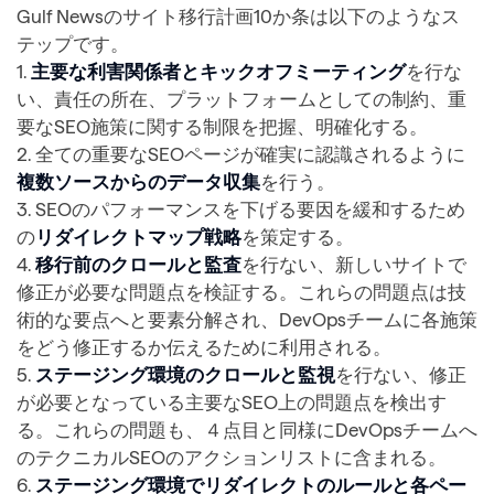
Gulf Newsのサイト移行計画10か条は以下のようなス
テップです。
1.
主要な利害関係者とキックオフミーティング
を行な
い、責任の所在、プラットフォームとしての制約、重
要なSEO施策に関する制限を把握、明確化する。
2. 全ての重要なSEOページが確実に認識されるように
複数ソースからのデータ収集
を行う。
3. SEOのパフォーマンスを下げる要因を緩和するため
の
リダイレクトマップ戦略
を策定する。
4.
移行前のクロールと監査
を行ない、新しいサイトで
修正が必要な問題点を検証する。これらの問題点は技
術的な要点へと要素分解され、DevOpsチームに各施策
をどう修正するか伝えるために利用される。
5.
ステージング環境のクロールと監視
を行ない、修正
が必要となっている主要なSEO上の問題点を検出す
る。これらの問題も、４点目と同様にDevOpsチームへ
のテクニカルSEOのアクションリストに含まれる。
6.
ステージング環境でリダイレクトのルールと各ペー