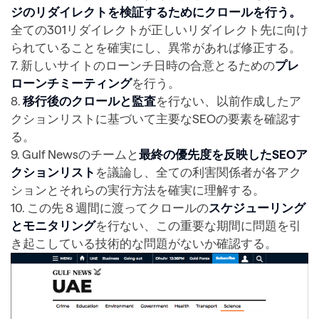
ジのリダイレクトを検証するためにクロールを行う。
全ての301リダイレクトが正しいリダイレクト先に向け
られていることを確実にし、異常があれば修正する。
7. 新しいサイトのローンチ日時の合意とるための
プレ
ローンチミーティング
を行う。
8.
移行後のクロールと監査
を行ない、以前作成したア
クションリストに基づいて主要なSEOの要素を確認す
る。
9. Gulf Newsのチームと
最終の優先度を反映したSEOア
クションリスト
を議論し、全ての利害関係者が各アク
ションとそれらの実行方法を確実に理解する。
10. この先８週間に渡ってクロールの
スケジューリング
とモニタリング
を行ない、この重要な期間に問題を引
き起こしている技術的な問題がないか確認する。