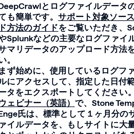
DeepCrawlとログファイルデー
ても簡単です。
サポート対象ソー
ド方法のガイド
をご覧いただき、Scre
やSplunkなどの主要なログファ
サマリデータのアップロード方法
い。
まず始めに、使用しているログフ
ルにアクセスして、指定した日付
ータをエクスポートしてください
ウェビナー（英語）
で、Stone Tem
Enge氏は、標準として１ヶ月分の
ァイルデータを、もしサイトに大