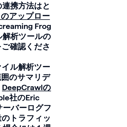
タの連携方法はと
スのアップロー
aming Frog
イル解析ツールの
をご確認くださ
ァイル解析ツー
範囲のサマリデ
。
DeepCrawlの
ple社のEric
サーバーログフ
量のトラフィッ