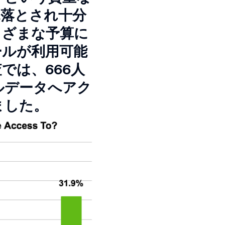
見落とされ十分
まざまな予算に
ールが利用可能
査では、666人
ルデータへアク
ました。