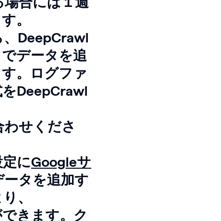
る場合には１週
ます。
eepCrawl
２でデータを追
ます。ログファ
eepCrawl
問い合わせくださ
設定に
Googleサ
どのデータを追加す
より、
とができます。ク