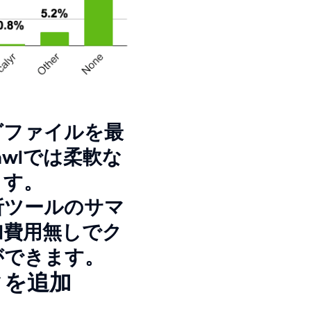
グファイルを最
awlでは柔軟な
ます。
解析ツールのサマ
加費用無しでク
ができます。
タを追加