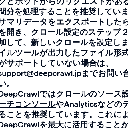
クとボットからのリクエストがあ
間分を処理することを推奨してい
サマリデータをエクスポートしたら、D
を開き、クロール設定のステップ
加して、新しいクロールを設定し
イルツールが出力したファイル形式をD
がサポートしていない場合は、
support@deepcrawl.jpまでお
い。
DeepCrawlではクロールのソース
ーチコンソール
やAnalyticsな
ることを推奨しています。これに
DeepCrawlを最大に活用するこ