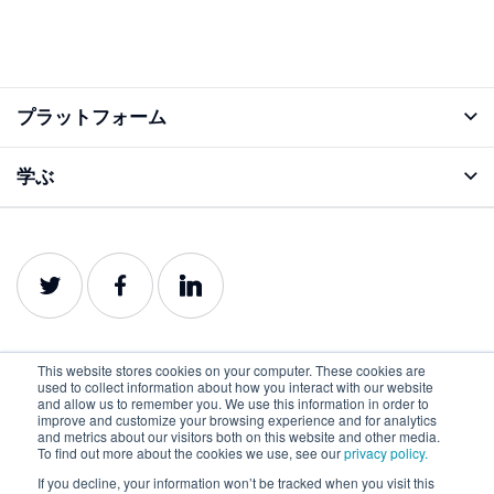
プラットフォーム
アナライズ機能
学ぶ
ブログ
プロダクトガイド
This website stores cookies on your computer. These cookies are
used to collect information about how you interact with our website
and allow us to remember you. We use this information in order to
improve and customize your browsing experience and for analytics
日本語
and metrics about our visitors both on this website and other media.
To find out more about the cookies we use, see our
privacy policy.
プライバシーポリ
利用規約
クッキーポリシー
シー
If you decline, your information won’t be tracked when you visit this